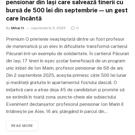
pensionar din Iași care salvează tinerii cu
bursă de 500 lei din septembrie — un gest
care încântă
By
Mihai H.
septembrie 5, 2025
0
Premium O prietenie neașteptată dintre un fost profesor
de matematică și un elev în dificultate transformă cartierul
Păcurari într-un exemplu de solidaritate. În cartierul Păcurari
din Iași, 17 tineri în eșec școlar beneficiază de un program
unic inițiat de Ion Marin, profesor pensionar de 68 de ani.
Din 2 septembrie 2025, aceștia primesc câte 500 lei lunar
și meditații gratuite în apartamentul fostului dascăl. O
inițiativă care a atras deja 45 de candidaturi și promite să
se extindă în toată zona. puncte-cheie ale subiectului
Eveniment declanșator: profesorul pensionar Ion Marin îl
întâlnește pe Alex, 16 ani, plângând în parcul din…
READ MORE