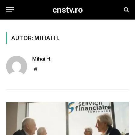
cnstv.ro
AUTOR:
MIHAI H.
Mihai H.
Website