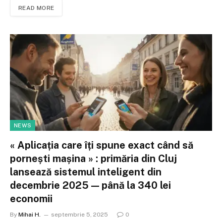
READ MORE
NEWS
« Aplicația care îți spune exact când să
pornești mașina » : primăria din Cluj
lansează sistemul inteligent din
decembrie 2025 — până la 340 lei
economii
By
Mihai H.
septembrie 5, 2025
0