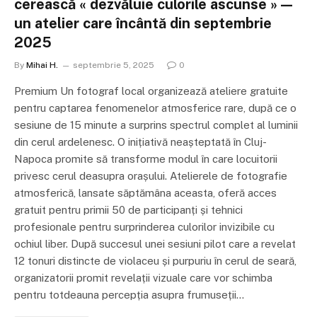
cerească « dezvăluie culorile ascunse » —
un atelier care încântă din septembrie
2025
By
Mihai H.
septembrie 5, 2025
0
Premium Un fotograf local organizează ateliere gratuite
pentru captarea fenomenelor atmosferice rare, după ce o
sesiune de 15 minute a surprins spectrul complet al luminii
din cerul ardelenesc. O inițiativă neașteptată în Cluj-
Napoca promite să transforme modul în care locuitorii
privesc cerul deasupra orașului. Atelierele de fotografie
atmosferică, lansate săptămâna aceasta, oferă acces
gratuit pentru primii 50 de participanți și tehnici
profesionale pentru surprinderea culorilor invizibile cu
ochiul liber. După succesul unei sesiuni pilot care a revelat
12 tonuri distincte de violaceu și purpuriu în cerul de seară,
organizatorii promit revelații vizuale care vor schimba
pentru totdeauna percepția asupra frumuseții…