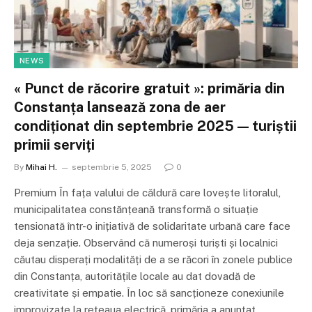
NEWS
« Punct de răcorire gratuit »: primăria din
Constanța lansează zona de aer
condiționat din septembrie 2025 — turiștii
primii serviți
By
Mihai H.
septembrie 5, 2025
0
Premium În fața valului de căldură care lovește litoralul,
municipalitatea constănțeană transformă o situație
tensionată într-o inițiativă de solidaritate urbană care face
deja senzație. Observând că numeroși turiști și localnici
căutau disperați modalități de a se răcori în zonele publice
din Constanța, autoritățile locale au dat dovadă de
creativitate și empatie. În loc să sancționeze conexiunile
improvizate la rețeaua electrică, primăria a anunțat